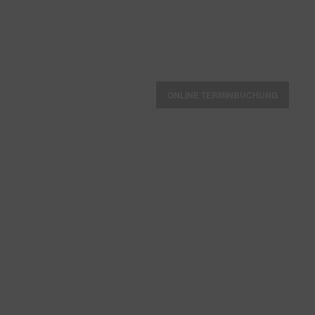
24 Std NOTDIENST
erreichbar unter
0172 / 3 67 17 70
ONLINE TERMINBUCHUNG